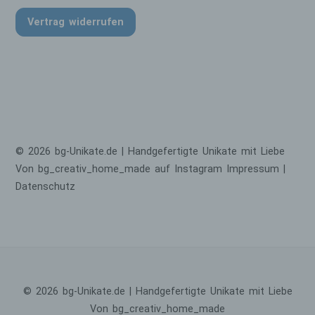
beziehen. Als identifizierbar wird eine
Vertrag widerrufen
natürliche Person angesehen, die direkt
oder indirekt, insbesondere mittels
Zuordnung zu einer Kennung wie einem
Namen, zu einer Kennnummer, zu
Standortdaten, zu einer Online-Kennung
oder zu einem oder mehreren besonderen
Merkmalen, die Ausdruck der physischen,
physiologischen, genetischen, psychischen,
wirtschaftlichen, kulturellen oder sozialen
© 2026 bg-Unikate.de | Handgefertigte Unikate mit Liebe
Identität dieser natürlichen Person sind,
identifiziert werden kann.
Von bg_creativ_home_made auf Instagram
Impressum
|
Datenschutz
b) betroffene Person
Betroffene Person ist jede identifizierte oder
identifizierbare natürliche Person, deren
personenbezogene Daten von dem für die
Verarbeitung Verantwortlichen verarbeitet
werden.
© 2026 bg-Unikate.de | Handgefertigte Unikate mit Liebe
c) Verarbeitung
Von bg_creativ_home_made