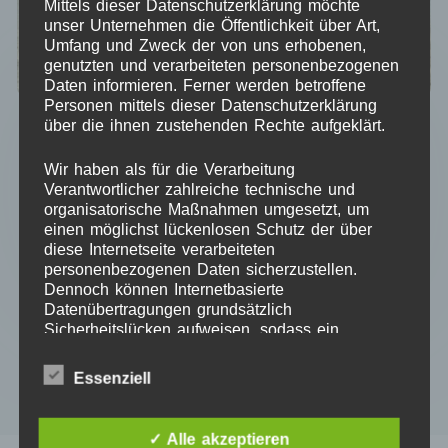
Mittels dieser Datenschutzerklärung möchte
unser Unternehmen die Öffentlichkeit über Art,
Umfang und Zweck der von uns erhobenen,
genutzten und verarbeiteten personenbezogenen
Daten informieren. Ferner werden betroffene
Visitenkartenhalter aus 4 mm Sperrholz
Personen mittels dieser Datenschutzerklärung
(individuell gestaltbar)
über die ihnen zustehenden Rechte aufgeklärt.
15,00
€
Wir haben als für die Verarbeitung
Kein Mehrwertsteuerausweis, da Kleinunternehmer nach
Verantwortlicher zahlreiche technische und
§19 (1) UStG.
organisatorische Maßnahmen umgesetzt, um
einen möglichst lückenlosen Schutz der über
zzgl.
Versandkosten
diese Internetseite verarbeiteten
personenbezogenen Daten sicherzustellen.
Dennoch können Internetbasierte
Datenübertragungen grundsätzlich
IN DEN WARENKORB
Sicherheitslücken aufweisen, sodass ein
absoluter Schutz nicht gewährleistet werden
kann. Aus diesem Grund steht es jeder
Essenziell
betroffenen Person frei, personenbezogene
Daten auch auf alternativen Wegen,
beispielsweise telefonisch, an uns zu
✓ Alle akzeptieren