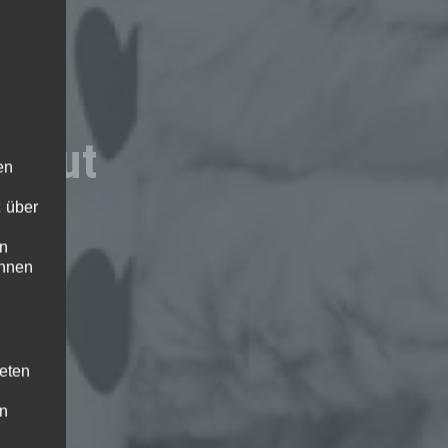
ercut
en
 über
en
ihnen
teten
en