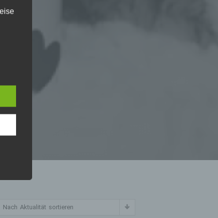
eise
ch den
re
ch
en
f
ird
Nach Aktualität sortieren