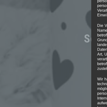
perso
perso
Verar
Einwi
Die V
Namen
Schl
betro
Grund
lande
Daten
Art, 
verar
betro
zuste
Wir h
techn
mögli
perso
Inter
aufwe