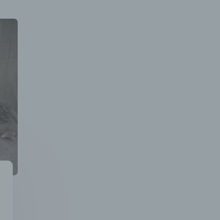
insbesondere mittels Zuordnung zu einer Kennung wie eine
Namen, zu einer Kennnummer, zu Standortdaten, zu einer On
Kennung oder zu einem oder mehreren besonderen Merkmal
die Ausdruck der physischen, physiologischen, genetischen,
psychischen, wirtschaftlichen, kulturellen oder sozialen Identit
dieser natürlichen Person sind, identifiziert werden kann.
b) betroffene Person
Betroffene Person ist jede identifizierte oder identifizierbare
natürliche Person, deren personenbezogene Daten von dem f
die Verarbeitung Verantwortlichen verarbeitet werden.
c) Verarbeitung
Verarbeitung ist jeder mit oder ohne Hilfe automatisierter Ver
ausgeführte Vorgang oder jede solche Vorgangsreihe im
Zusammenhang mit personenbezogenen Daten wie das Erhe
das Erfassen, die Organisation, das Ordnen, die Speicherung
Anpassung oder Veränderung, das Auslesen, das Abfragen, d
Verwendung, die Offenlegung durch Übermittlung, Verbreitun
eine andere Form der Bereitstellung, den Abgleich oder die
Verknüpfung, die Einschränkung, das Löschen oder die
Vernichtung.