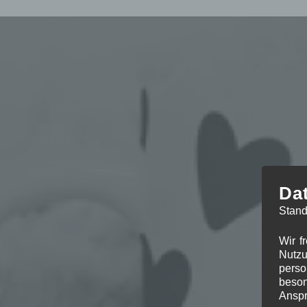
Da
Stand
Wir f
Nutzu
perso
beson
Anspr