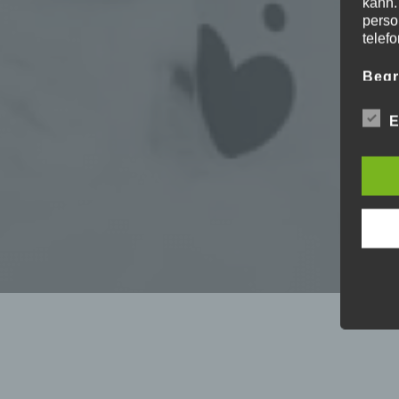
kann.
perso
telef
Begr
Die D
Europ
E
Daten
Daten
unser
sein.
Begrif
Wir v
folge