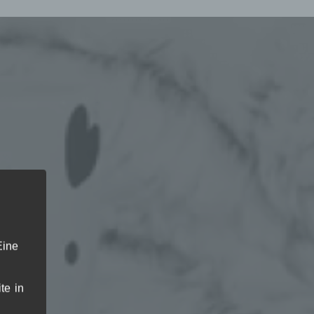
Eine
te in