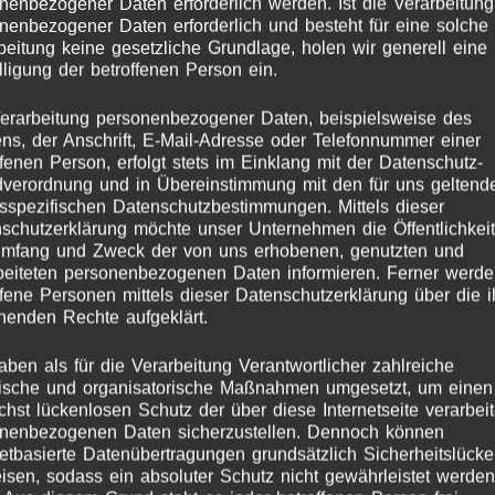
nenbezogener Daten erforderlich werden. Ist die Verarbeitung
nenbezogener Daten erforderlich und besteht für eine solche
beitung keine gesetzliche Grundlage, holen wir generell eine
lligung der betroffenen Person ein.
erarbeitung personenbezogener Daten, beispielsweise des
s, der Anschrift, E-Mail-Adresse oder Telefonnummer einer
agwort:
Holzengel Las
ffenen Person, erfolgt stets im Einklang mit der Datenschutz-
verordnung und in Übereinstimmung mit den für uns geltend
sspezifischen Datenschutzbestimmungen. Mittels dieser
schutzerklärung möchte unser Unternehmen die Öffentlichkeit
Umfang und Zweck der von uns erhobenen, genutzten und
beiteten personenbezogenen Daten informieren. Ferner werd
ffene Personen mittels dieser Datenschutzerklärung über die 
henden Rechte aufgeklärt.
aben als für die Verarbeitung Verantwortlicher zahlreiche
ische und organisatorische Maßnahmen umgesetzt, um einen
chst lückenlosen Schutz der über diese Internetseite verarbei
nenbezogenen Daten sicherzustellen. Dennoch können
netbasierte Datenübertragungen grundsätzlich Sicherheitslück
isen, sodass ein absoluter Schutz nicht gewährleistet werden