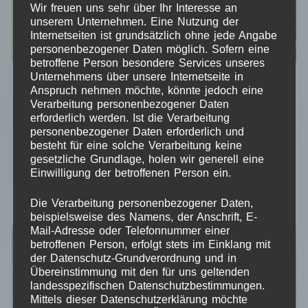
Wir freuen uns sehr über Ihr Interesse an
unserem Unternehmen. Eine Nutzung der
Internetseiten ist grundsätzlich ohne jede Angabe
personenbezogener Daten möglich. Sofern eine
betroffene Person besondere Services unseres
Dekoratives Wandmotiv (SVG-Datei )
Unternehmens über unsere Internetseite in
5,90
€
Anspruch nehmen möchte, könnte jedoch eine
Verarbeitung personenbezogener Daten
Kein Mehrwertsteuerausweis, da Kleinunternehmer nach
erforderlich werden. Ist die Verarbeitung
§19 (1) UStG.
personenbezogener Daten erforderlich und
besteht für eine solche Verarbeitung keine
gesetzliche Grundlage, holen wir generell eine
Einwilligung der betroffenen Person ein.
IN DEN WARENKORB
Die Verarbeitung personenbezogener Daten,
beispielsweise des Namens, der Anschrift, E-
Mail-Adresse oder Telefonnummer einer
ANGEBOT!
ANGEBOT!
betroffenen Person, erfolgt stets im Einklang mit
der Datenschutz-Grundverordnung und in
Übereinstimmung mit den für uns geltenden
landesspezifischen Datenschutzbestimmungen.
Mittels dieser Datenschutzerklärung möchte