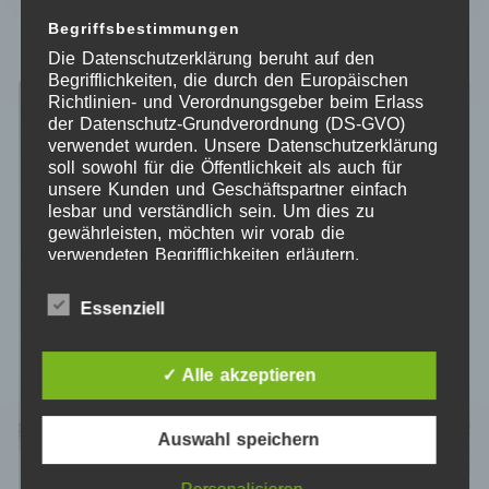
IN DEN WARENKORB
Begriffsbestimmungen
Die Datenschutzerklärung beruht auf den
Begrifflichkeiten, die durch den Europäischen
Richtlinien- und Verordnungsgeber beim Erlass
ANGEBOT!
ANGEBOT!
der Datenschutz-Grundverordnung (DS-GVO)
verwendet wurden. Unsere Datenschutzerklärung
soll sowohl für die Öffentlichkeit als auch für
unsere Kunden und Geschäftspartner einfach
lesbar und verständlich sein. Um dies zu
gewährleisten, möchten wir vorab die
verwendeten Begrifflichkeiten erläutern.
Wir verwenden in dieser Datenschutzerklärung
Essenziell
unter anderem die folgenden Begriffe:
a) personenbezogene Daten
✓ Alle akzeptieren
Personenbezogene Daten sind alle
Informationen, die sich auf eine
Auswahl speichern
identifizierte oder identifizierbare natürliche
Person (im Folgenden „betroffene Person")
beziehen. Als identifizierbar wird eine