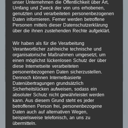
unser Unternehmen die Öffentlichkeit über Art,
Umfang und Zweck der von uns erhobenen,
genutzten und verarbeiteten personenbezogenen
Daten informieren. Ferner werden betroffene
Personen mittels dieser Datenschutzerklärung
über die ihnen zustehenden Rechte aufgeklärt.
Wir haben als für die Verarbeitung
Verantwortlicher zahlreiche technische und
organisatorische Maßnahmen umgesetzt, um
einen möglichst lückenlosen Schutz der über
diese Internetseite verarbeiteten
personenbezogenen Daten sicherzustellen.
Dennoch können Internetbasierte
SVG Datei – Weihnachtskrippe Teelichthalter
Datenübertragungen grundsätzlich
Sicherheitslücken aufweisen, sodass ein
Ursprünglicher
Aktueller
4,95
€
3,95
€
absoluter Schutz nicht gewährleistet werden
Preis
Preis
kann. Aus diesem Grund steht es jeder
Kein Mehrwertsteuerausweis, da Kleinunternehmer nach
war:
ist:
betroffenen Person frei, personenbezogene
§19 (1) UStG.
Daten auch auf alternativen Wegen,
4,95 €
3,95 €.
beispielsweise telefonisch, an uns zu
übermitteln.