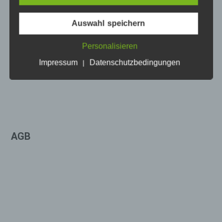
Begriffsbestimmungen
Auswahl speichern
Die Datenschutzerklärung beruht auf den
IMPRESSUM
Begrifflichkeiten, die durch den Europäischen
Personalisieren
Richtlinien- und Verordnungsgeber beim Erlass
Impressum
Datenschutzbedingungen
|
der Datenschutz-Grundverordnung (DS-GVO)
verwendet wurden. Unsere Datenschutzerklärung
soll sowohl für die Öffentlichkeit als auch für
unsere Kunden und Geschäftspartner einfach
lesbar und verständlich sein. Um dies zu
gewährleisten, möchten wir vorab die
verwendeten Begrifflichkeiten erläutern.
AGB
Wir verwenden in dieser Datenschutzerklärung
unter anderem die folgenden Begriffe:
a) personenbezogene Daten
Personenbezogene Daten sind alle
Informationen, die sich auf eine
identifizierte oder identifizierbare natürliche
Person (im Folgenden „betroffene Person")