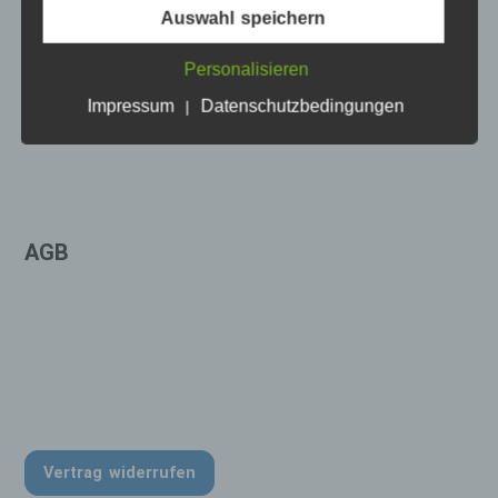
Auswahl speichern
Begriffsbestimmungen
IMPRESSUM
Die Datenschutzerklärung beruht auf den
Personalisieren
Begrifflichkeiten, die durch den Europäischen
Richtlinien- und Verordnungsgeber beim Erlass
Impressum
Datenschutzbedingungen
|
der Datenschutz-Grundverordnung (DS-GVO)
verwendet wurden. Unsere Datenschutzerklärung
soll sowohl für die Öffentlichkeit als auch für
unsere Kunden und Geschäftspartner einfach
lesbar und verständlich sein. Um dies zu
gewährleisten, möchten wir vorab die
AGB
verwendeten Begrifflichkeiten erläutern.
Wir verwenden in dieser Datenschutzerklärung
unter anderem die folgenden Begriffe:
a) personenbezogene Daten
Personenbezogene Daten sind alle
Informationen, die sich auf eine
identifizierte oder identifizierbare natürliche
Vertrag widerrufen
Person (im Folgenden „betroffene Person")
beziehen. Als identifizierbar wird eine