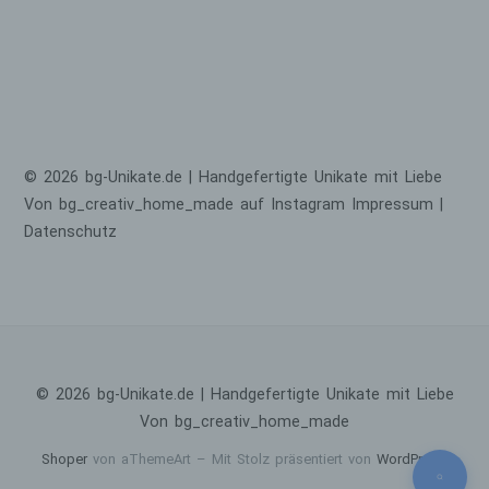
natürliche Person angesehen, die direkt
oder indirekt, insbesondere mittels
Zuordnung zu einer Kennung wie einem
Namen, zu einer Kennnummer, zu
Standortdaten, zu einer Online-Kennung
oder zu einem oder mehreren besonderen
Merkmalen, die Ausdruck der physischen,
physiologischen, genetischen, psychischen,
© 2026 bg-Unikate.de | Handgefertigte Unikate mit Liebe
wirtschaftlichen, kulturellen oder sozialen
Von bg_creativ_home_made auf Instagram
Impressum
|
Identität dieser natürlichen Person sind,
Datenschutz
identifiziert werden kann.
b) betroffene Person
Betroffene Person ist jede identifizierte oder
identifizierbare natürliche Person, deren
personenbezogene Daten von dem für die
Verarbeitung Verantwortlichen verarbeitet
© 2026 bg-Unikate.de | Handgefertigte Unikate mit Liebe
werden.
Von bg_creativ_home_made
c) Verarbeitung
Shoper
von aThemeArt – Mit Stolz präsentiert von
WordPress
.
Verarbeitung ist jeder mit oder ohne Hilfe