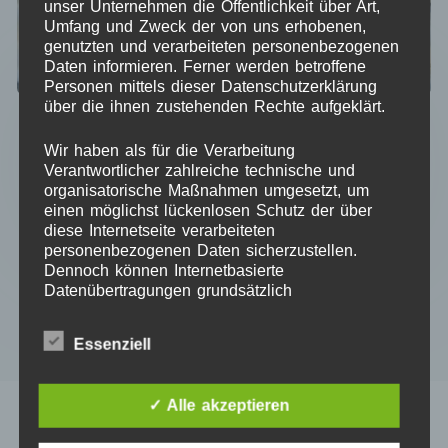
unser Unternehmen die Öffentlichkeit über Art,
Umfang und Zweck der von uns erhobenen,
genutzten und verarbeiteten personenbezogenen
Daten informieren. Ferner werden betroffene
Personen mittels dieser Datenschutzerklärung
SVG-Datei Adventsaufsteller Waldtiere
über die ihnen zustehenden Rechte aufgeklärt.
Ursprünglicher
Aktueller
4,95
€
3,95
€
Preis
Preis
Wir haben als für die Verarbeitung
Kein Mehrwertsteuerausweis, da Kleinunternehmer nach
Verantwortlicher zahlreiche technische und
war:
ist:
§19 (1) UStG.
organisatorische Maßnahmen umgesetzt, um
4,95 €
3,95 €.
einen möglichst lückenlosen Schutz der über
diese Internetseite verarbeiteten
personenbezogenen Daten sicherzustellen.
IN DEN WARENKORB
Dennoch können Internetbasierte
Datenübertragungen grundsätzlich
Sicherheitslücken aufweisen, sodass ein
absoluter Schutz nicht gewährleistet werden
Essenziell
kann. Aus diesem Grund steht es jeder
betroffenen Person frei, personenbezogene
Daten auch auf alternativen Wegen,
✓ Alle akzeptieren
beispielsweise telefonisch, an uns zu
übermitteln.