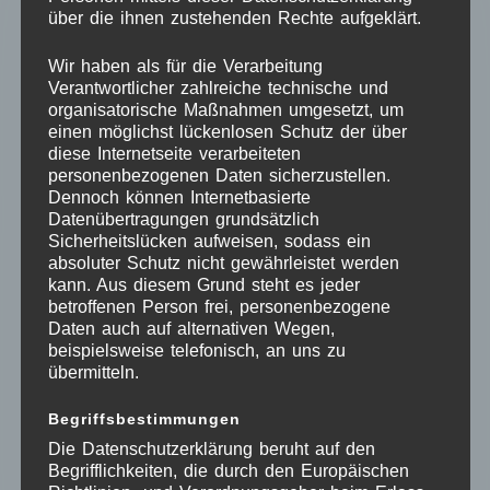
Personalisierte Milchzahnbox aus Holz – Eine
über die ihnen zustehenden Rechte aufgeklärt.
liebevolle Erinnerung für die Ewigkeit
Wir haben als für die Verarbeitung
Verantwortlicher zahlreiche technische und
Bewahre die ersten Zähnchen deines Kindes stilvoll
organisatorische Maßnahmen umgesetzt, um
und sicher auf – mit unserer
hochwertigen
einen möglichst lückenlosen Schutz der über
Milchzahnbox aus Holz
. Jede Box wird mit viel
diese Internetseite verarbeiteten
personenbezogenen Daten sicherzustellen.
Liebe zum Detail gefertigt und individuell graviert,
Dennoch können Internetbasierte
sodass sie zu einem ganz persönlichen Andenken
Datenübertragungen grundsätzlich
wird.
Sicherheitslücken aufweisen, sodass ein
absoluter Schutz nicht gewährleistet werden
Merkmale:
kann. Aus diesem Grund steht es jeder
betroffenen Person frei, personenbezogene
✔
Handgefertigt aus hochwertigem Holz
–
Daten auch auf alternativen Wegen,
beispielsweise telefonisch, an uns zu
langlebig, natürlich & umweltfreundlich
übermitteln.
✔
Individuelle Gravur
– Name, süße Motive oder
persönliche Botschaften möglich
Begriffsbestimmungen
✔
Sicher & praktisch
– Perfekte Größe zur
Die Datenschutzerklärung beruht auf den
Aufbewahrung aller Milchzähne
Begrifflichkeiten, die durch den Europäischen