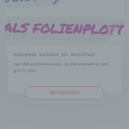
juristische Person, Behörde, Einrichtung
oder andere Stelle, die personenbezogene
Daten im Auftrag des Verantwortlichen
verarbeitet.
i) Empfänger
Empfänger ist eine natürliche oder
juristische Person, Behörde, Einrichtung
oder andere Stelle, der personenbezogene
Individuelle Aufkleber mit Wunschtext
Daten offengelegt werden, unabhängig
davon, ob es sich bei ihr um einen Dritten
Kein Mehrwertsteuerausweis, da Kleinunternehmer nach
handelt oder nicht. Behörden, die im
§19 (1) UStG.
Rahmen eines bestimmten
Untersuchungsauftrags nach dem
Unionsrecht oder dem Recht der
Mitgliedstaaten möglicherweise
WEITERLESEN
personenbezogene Daten erhalten, gelten
jedoch nicht als Empfänger.
j) Dritter
Dritter ist eine natürliche oder juristische
Person, Behörde, Einrichtung oder andere