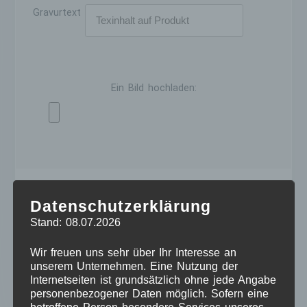
Gravurtext
Ein Bild hochladen:
Alternative:
Datenschutzerklärung
Kategorien:
Holzprodukte & Deko
,
Produkte
Stand: 08.07.2026
Schlagwörter:
Baby
,
bg_creativ_home_made
,
Box
,
Wir freuen uns sehr über Ihr Interesse an
Buchloe
,
Erinnerung
,
Geschenk
,
Geschenkidee
,
unserem Unternehmen. Eine Nutzung der
Internetseiten ist grundsätzlich ohne jede Angabe
Kind
,
Lasergravierung
,
Lasergravur
,
Persönliche
personenbezogener Daten möglich. Sofern eine
Geschenke
,
Taufe