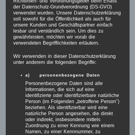
✔
Emotionales Andenken
– Eine Erinnerung, die ein
Richtlinien- und Verordnungsgeber beim Erlass
der Datenschutz-Grundverordnung (DS-GVO)
Leben lang bleibt
verwendet wurden. Unsere Datenschutzerklärung
✔
Perfekte Geschenkidee
– Ideal zur Geburt,
soll sowohl für die Öffentlichkeit als auch für
Taufe oder als besonderes Erinnerungsstück
unsere Kunden und Geschäftspartner einfach
lesbar und verständlich sein. Um dies zu
gewährleisten, möchten wir vorab die
Personalisierung:
verwendeten Begrifflichkeiten erläutern.
Bitte gib den gewünschten Namen oder Text für die
Gravur beim Bestellvorgang an.
Wir verwenden in dieser Datenschutzerklärung
unter anderem die folgenden Begriffe:
Bestelle jetzt deine personalisierte Milchzahnbox und
halte die wertvollen Momente der Kindheit für immer
a) personenbezogene Daten
fest!
Personenbezogene Daten sind alle
Informationen, die sich auf eine
identifizierte oder identifizierbare natürliche
Person (im Folgenden „betroffene Person")
beziehen. Als identifizierbar wird eine
Personalisierte Produkte
natürliche Person angesehen, die direkt
sind vom Umtausch
oder indirekt, insbesondere mittels
Zuordnung zu einer Kennung wie einem
ausgeschlossen.
Namen, zu einer Kennnummer, zu