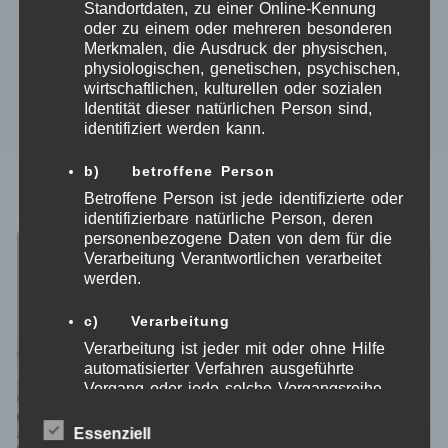
Standortdaten, zu einer Online-Kennung
oder zu einem oder mehreren besonderen
Merkmalen, die Ausdruck der physischen,
physiologischen, genetischen, psychischen,
wirtschaftlichen, kulturellen oder sozialen
Identität dieser natürlichen Person sind,
identifiziert werden kann.
Ähnliche Produkte
b) betroffene Person
Betroffene Person ist jede identifizierte oder
identifizierbare natürliche Person, deren
personenbezogene Daten von dem für die
Verarbeitung Verantwortlichen verarbeitet
werden.
c) Verarbeitung
Verarbeitung ist jeder mit oder ohne Hilfe
automatisierter Verfahren ausgeführte
Vorgang oder jede solche Vorgangsreihe
im Zusammenhang mit personenbezogenen
Daten wie das Erheben, das Erfassen, die
Essenziell