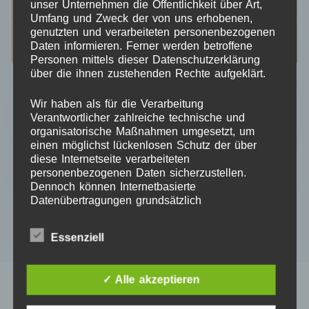
unser Unternehmen die Öffentlichkeit über Art,
Umfang und Zweck der von uns erhobenen,
genutzten und verarbeiteten personenbezogenen
Daten informieren. Ferner werden betroffene
Personen mittels dieser Datenschutzerklärung
Schleifenbinder Kinder – SVG Laserdatei
über die ihnen zustehenden Rechte aufgeklärt.
4,95
€
Wir haben als für die Verarbeitung
Kein Mehrwertsteuerausweis, da Kleinunternehmer nach
Verantwortlicher zahlreiche technische und
§19 (1) UStG.
organisatorische Maßnahmen umgesetzt, um
einen möglichst lückenlosen Schutz der über
diese Internetseite verarbeiteten
personenbezogenen Daten sicherzustellen.
IN DEN WARENKORB
Dennoch können Internetbasierte
Datenübertragungen grundsätzlich
Sicherheitslücken aufweisen, sodass ein
absoluter Schutz nicht gewährleistet werden
Essenziell
kann. Aus diesem Grund steht es jeder
betroffenen Person frei, personenbezogene
Daten auch auf alternativen Wegen,
✓ Alle akzeptieren
beispielsweise telefonisch, an uns zu
übermitteln.