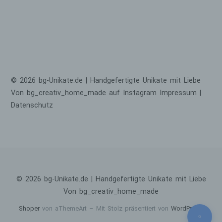
natürliche Person angesehen, die direkt
oder indirekt, insbesondere mittels
Zuordnung zu einer Kennung wie einem
Namen, zu einer Kennnummer, zu
Standortdaten, zu einer Online-Kennung
oder zu einem oder mehreren besonderen
Merkmalen, die Ausdruck der physischen,
physiologischen, genetischen, psychischen,
© 2026 bg-Unikate.de | Handgefertigte Unikate mit Liebe
wirtschaftlichen, kulturellen oder sozialen
Von bg_creativ_home_made auf Instagram
Impressum
|
Identität dieser natürlichen Person sind,
Datenschutz
identifiziert werden kann.
b) betroffene Person
Betroffene Person ist jede identifizierte oder
identifizierbare natürliche Person, deren
personenbezogene Daten von dem für die
Verarbeitung Verantwortlichen verarbeitet
© 2026 bg-Unikate.de | Handgefertigte Unikate mit Liebe
werden.
Von bg_creativ_home_made
c) Verarbeitung
Shoper
von aThemeArt – Mit Stolz präsentiert von
WordPress
.
Verarbeitung ist jeder mit oder ohne Hilfe