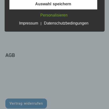
Auswahl speichern
Begriffsbestimmungen
IMPRESSUM
Die Datenschutzerklärung beruht auf den
Personalisieren
Begrifflichkeiten, die durch den Europäischen
Richtlinien- und Verordnungsgeber beim Erlass
Impressum
Datenschutzbedingungen
|
der Datenschutz-Grundverordnung (DS-GVO)
verwendet wurden. Unsere Datenschutzerklärung
soll sowohl für die Öffentlichkeit als auch für
unsere Kunden und Geschäftspartner einfach
lesbar und verständlich sein. Um dies zu
gewährleisten, möchten wir vorab die
AGB
verwendeten Begrifflichkeiten erläutern.
Wir verwenden in dieser Datenschutzerklärung
unter anderem die folgenden Begriffe:
a) personenbezogene Daten
Personenbezogene Daten sind alle
Informationen, die sich auf eine
identifizierte oder identifizierbare natürliche
Vertrag widerrufen
Person (im Folgenden „betroffene Person")
beziehen. Als identifizierbar wird eine