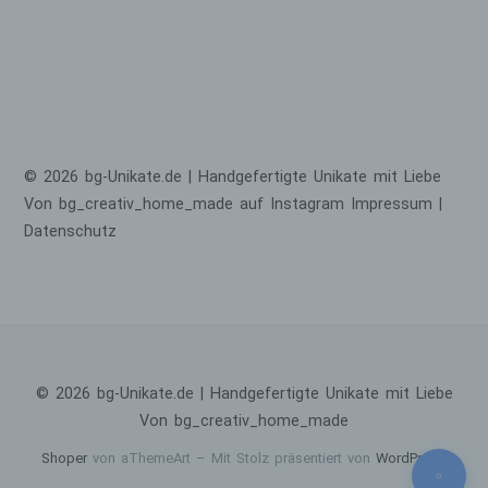
natürliche Person angesehen, die direkt
oder indirekt, insbesondere mittels
Zuordnung zu einer Kennung wie einem
Namen, zu einer Kennnummer, zu
Standortdaten, zu einer Online-Kennung
oder zu einem oder mehreren besonderen
Merkmalen, die Ausdruck der physischen,
physiologischen, genetischen, psychischen,
© 2026 bg-Unikate.de | Handgefertigte Unikate mit Liebe
wirtschaftlichen, kulturellen oder sozialen
Von bg_creativ_home_made auf Instagram
Impressum
|
Identität dieser natürlichen Person sind,
Datenschutz
identifiziert werden kann.
b) betroffene Person
Betroffene Person ist jede identifizierte oder
identifizierbare natürliche Person, deren
personenbezogene Daten von dem für die
Verarbeitung Verantwortlichen verarbeitet
© 2026 bg-Unikate.de | Handgefertigte Unikate mit Liebe
werden.
Von bg_creativ_home_made
c) Verarbeitung
Shoper
von aThemeArt – Mit Stolz präsentiert von
WordPress
.
Verarbeitung ist jeder mit oder ohne Hilfe