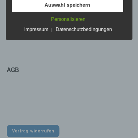
Auswahl speichern
Begriffsbestimmungen
IMPRESSUM
Die Datenschutzerklärung beruht auf den
Personalisieren
Begrifflichkeiten, die durch den Europäischen
Richtlinien- und Verordnungsgeber beim Erlass
Impressum
Datenschutzbedingungen
|
der Datenschutz-Grundverordnung (DS-GVO)
verwendet wurden. Unsere Datenschutzerklärung
soll sowohl für die Öffentlichkeit als auch für
unsere Kunden und Geschäftspartner einfach
lesbar und verständlich sein. Um dies zu
gewährleisten, möchten wir vorab die
AGB
verwendeten Begrifflichkeiten erläutern.
Wir verwenden in dieser Datenschutzerklärung
unter anderem die folgenden Begriffe:
a) personenbezogene Daten
Personenbezogene Daten sind alle
Informationen, die sich auf eine
identifizierte oder identifizierbare natürliche
Vertrag widerrufen
Person (im Folgenden „betroffene Person")
beziehen. Als identifizierbar wird eine