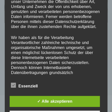
unser Unternehmen die Öffentlichkeit über Art,
Umfang und Zweck der von uns erhobenen,
genutzten und verarbeiteten personenbezogenen
Daten informieren. Ferner werden betroffene
Personen mittels dieser Datenschutzerklärung
SVG-Datei Engel stehend (27 cm)
über die ihnen zustehenden Rechte aufgeklärt.
5,90
€
Wir haben als für die Verarbeitung
Kein Mehrwertsteuerausweis, da Kleinunternehmer nach
Verantwortlicher zahlreiche technische und
§19 (1) UStG.
organisatorische Maßnahmen umgesetzt, um
einen möglichst lückenlosen Schutz der über
diese Internetseite verarbeiteten
personenbezogenen Daten sicherzustellen.
IN DEN WARENKORB
Dennoch können Internetbasierte
Datenübertragungen grundsätzlich
Sicherheitslücken aufweisen, sodass ein
absoluter Schutz nicht gewährleistet werden
Essenziell
kann. Aus diesem Grund steht es jeder
betroffenen Person frei, personenbezogene
Daten auch auf alternativen Wegen,
✓ Alle akzeptieren
beispielsweise telefonisch, an uns zu
übermitteln.