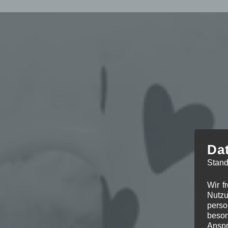
Da
Stand
Wir f
Nutzu
perso
beson
Anspr