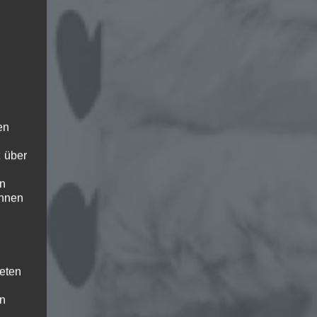
ug
en
 über
en
ihnen
teten
en