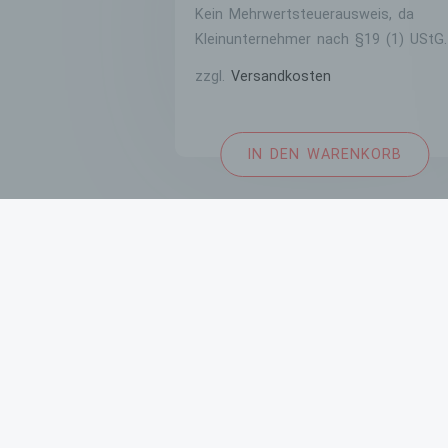
Kein Mehrwertsteuerausweis, da
Kleinunternehmer nach §19 (1) UStG.
zzgl.
Versandkosten
IN DEN WARENKORB
IMPRESSUM