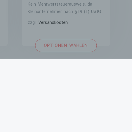
Vernichtung.
Kein Mehrwertsteuerausweis, da
Kleinunternehmer nach §19 (1) UStG.
d) Einschränkung der Verarbeitung
zzgl.
Versandkosten
Einschränkung der Verarbeitung ist die Markierung gespeiche
personenbezogener Daten mit dem Ziel, ihre künftige Verarbe
einzuschränken.
OPTIONEN WÄHLEN
e) Profiling
Profiling ist jede Art der automatisierten Verarbeitung
personenbezogener Daten, die darin besteht, dass diese
personenbezogenen Daten verwendet werden, um bestimmte
persönliche Aspekte, die sich auf eine natürliche Person bez
zu bewerten, insbesondere, um Aspekte bezüglich Arbeitsleis
wirtschaftlicher Lage, Gesundheit, persönlicher Vorlieben,
Interessen, Zuverlässigkeit, Verhalten, Aufenthaltsort oder
Ortswechsel dieser natürlichen Person zu analysieren oder
vorherzusagen.
AGB
f) Pseudonymisierung
Pseudonymisierung ist die Verarbeitung personenbezogener 
in einer Weise, auf welche die personenbezogenen Daten o