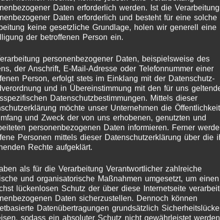
nenbezogener Daten erforderlich werden. Ist die Verarbeitung
nenbezogener Daten erforderlich und besteht für eine solche
beitung keine gesetzliche Grundlage, holen wir generell eine
lligung der betroffenen Person ein.
erarbeitung personenbezogener Daten, beispielsweise des
s, der Anschrift, E-Mail-Adresse oder Telefonnummer einer
chlagwort:
Kissenbez
ffenen Person, erfolgt stets im Einklang mit der Datenschutz-
verordnung und in Übereinstimmung mit den für uns geltend
sspezifischen Datenschutzbestimmungen. Mittels dieser
schutzerklärung möchte unser Unternehmen die Öffentlichkeit
Umfang und Zweck der von uns erhobenen, genutzten und
beiteten personenbezogenen Daten informieren. Ferner werd
ffene Personen mittels dieser Datenschutzerklärung über die 
henden Rechte aufgeklärt.
aben als für die Verarbeitung Verantwortlicher zahlreiche
ische und organisatorische Maßnahmen umgesetzt, um einen
chst lückenlosen Schutz der über diese Internetseite verarbei
nenbezogenen Daten sicherzustellen. Dennoch können
netbasierte Datenübertragungen grundsätzlich Sicherheitslück
isen, sodass ein absoluter Schutz nicht gewährleistet werden