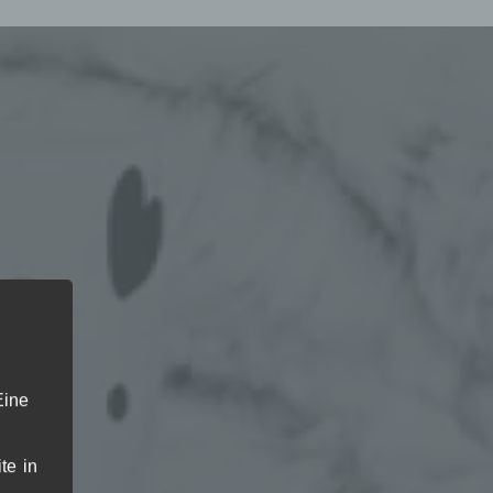
Eine
te in