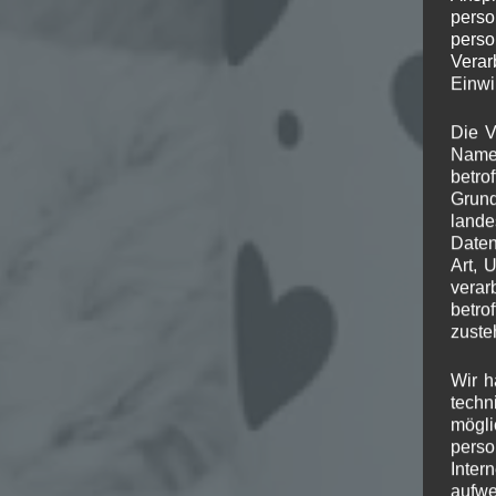
perso
perso
Verar
Einwi
Die V
Namen
S
betro
Grund
lande
Daten
Art, 
verar
betro
zuste
Wir h
techn
mögli
perso
Inter
aufwe