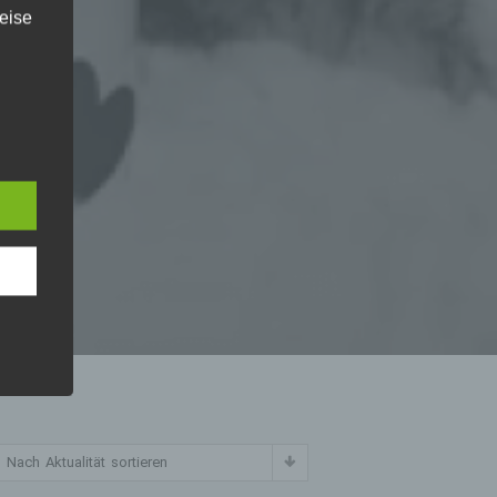
eise
ch den
re
ch
en
f
ird
Nach Aktualität sortieren
m