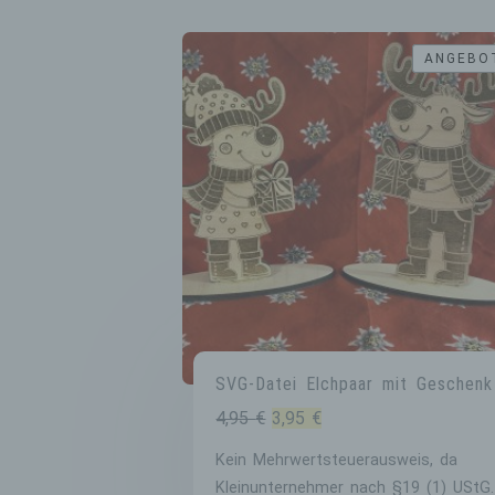
ANGEBO
ANGEBO
SVG-Datei Elchpaar mit Geschenk
Ursprünglicher
Aktueller
4,95
€
3,95
€
Preis
Preis
Kein Mehrwertsteuerausweis, da
war:
ist:
Kleinunternehmer nach §19 (1) UStG.