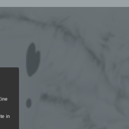
Eine
te in