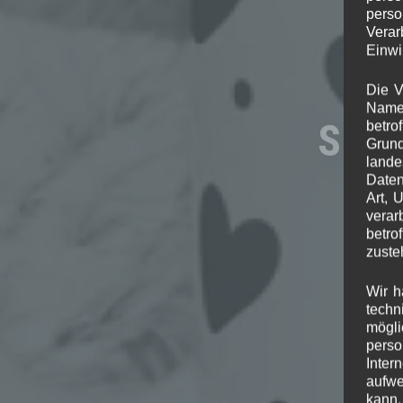
perso
Verar
Einwi
Die V
Namen
Schl
betro
Grund
lande
Daten
Art, 
verar
betro
zuste
Wir h
techn
mögli
perso
Inter
aufwe
kann.