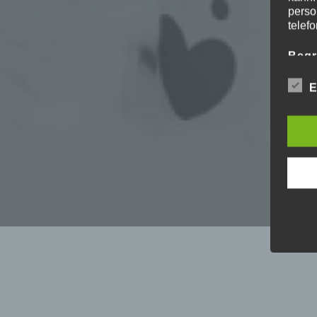
perso
telef
Begr
Die D
E
Europ
Daten
Daten
unser
sein.
Begrif
Wir v
folge