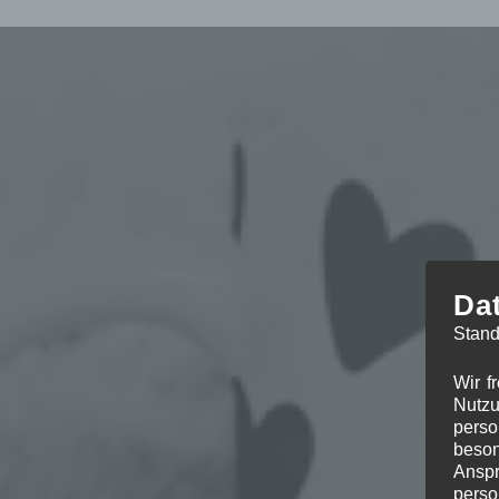
Da
Stand
Wir f
Nutzu
perso
beson
Anspr
perso