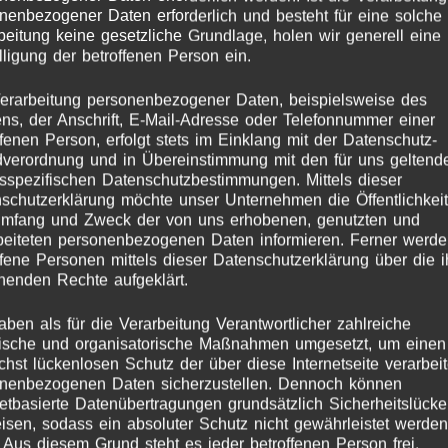
nenbezogener Daten erforderlich und besteht für eine solche
beitung keine gesetzliche Grundlage, holen wir generell eine
lligung der betroffenen Person ein.
erarbeitung personenbezogener Daten, beispielsweise des
s, der Anschrift, E-Mail-Adresse oder Telefonnummer einer
agwort:
svg datei hol
ffenen Person, erfolgt stets im Einklang mit der Datenschutz-
verordnung und in Übereinstimmung mit den für uns geltend
sspezifischen Datenschutzbestimmungen. Mittels dieser
schutzerklärung möchte unser Unternehmen die Öffentlichkeit
Umfang und Zweck der von uns erhobenen, genutzten und
beiteten personenbezogenen Daten informieren. Ferner werd
ffene Personen mittels dieser Datenschutzerklärung über die 
henden Rechte aufgeklärt.
aben als für die Verarbeitung Verantwortlicher zahlreiche
ische und organisatorische Maßnahmen umgesetzt, um einen
chst lückenlosen Schutz der über diese Internetseite verarbei
nenbezogenen Daten sicherzustellen. Dennoch können
netbasierte Datenübertragungen grundsätzlich Sicherheitslück
isen, sodass ein absoluter Schutz nicht gewährleistet werden
 Aus diesem Grund steht es jeder betroffenen Person frei,