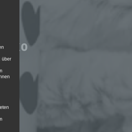
zdeko
en
 über
en
ihnen
teten
en