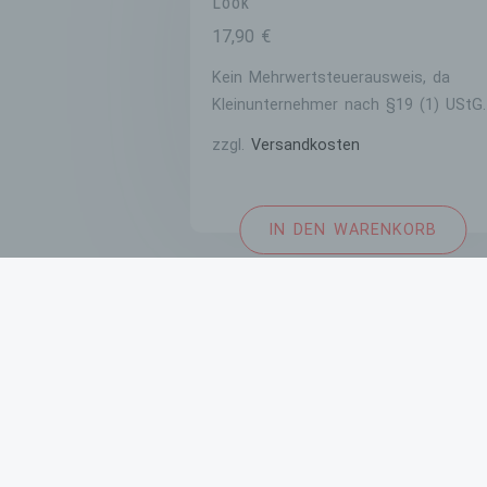
Look
17,90
€
Kein Mehrwertsteuerausweis, da
Kleinunternehmer nach §19 (1) UStG.
zzgl.
Versandkosten
IN DEN WARENKORB
IMPRESSUM