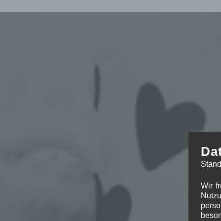
Da
Stand
Wir f
Nutzu
perso
beson