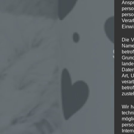
Anspr
perso
perso
Verar
Einwi
Die V
Namen
Sch
betro
Grund
lande
Daten
Art, 
verar
betro
zuste
Wir h
techn
mögli
perso
Inter