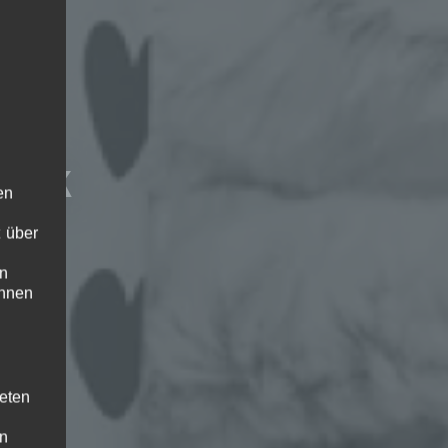
tick
en
 über
en
ihnen
teten
en