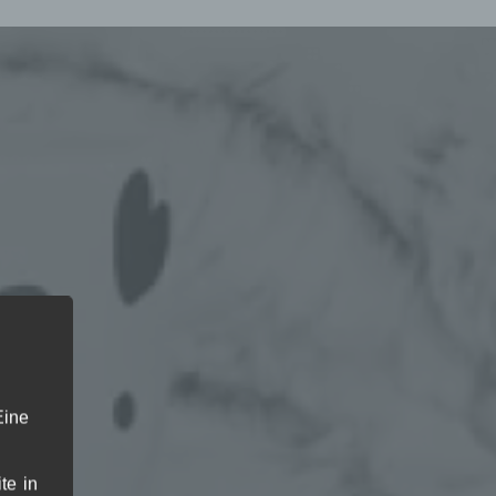
Eine
te in