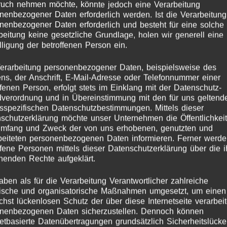
uch nehmen möchte, könnte jedoch eine Verarbeitung
nenbezogener Daten erforderlich werden. Ist die Verarbeitung
nenbezogener Daten erforderlich und besteht für eine solche
beitung keine gesetzliche Grundlage, holen wir generell eine
lligung der betroffenen Person ein.
erarbeitung personenbezogener Daten, beispielsweise des
s, der Anschrift, E-Mail-Adresse oder Telefonnummer einer
lagwort:
Viking Hair S
ffenen Person, erfolgt stets im Einklang mit der Datenschutz-
verordnung und in Übereinstimmung mit den für uns geltend
sspezifischen Datenschutzbestimmungen. Mittels dieser
schutzerklärung möchte unser Unternehmen die Öffentlichkeit
Umfang und Zweck der von uns erhobenen, genutzten und
beiteten personenbezogenen Daten informieren. Ferner werd
ffene Personen mittels dieser Datenschutzerklärung über die 
henden Rechte aufgeklärt.
aben als für die Verarbeitung Verantwortlicher zahlreiche
ische und organisatorische Maßnahmen umgesetzt, um einen
chst lückenlosen Schutz der über diese Internetseite verarbei
nenbezogenen Daten sicherzustellen. Dennoch können
netbasierte Datenübertragungen grundsätzlich Sicherheitslück