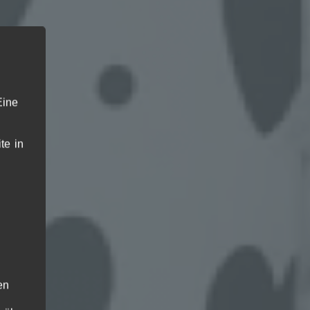
Eine
ln
te in
en