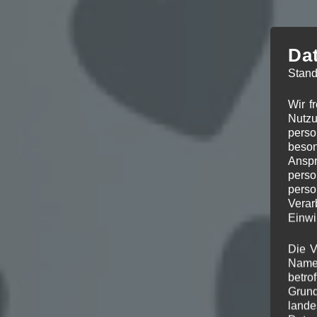
Da
Stand
Wir f
Nutzu
perso
H
beson
Anspr
perso
perso
Verar
Einwi
Die V
Namen
betro
Grund
lande