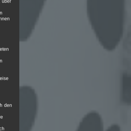
 über
en
ihnen
teten
en
eise
ch den
re
ch