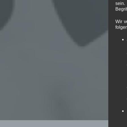
sein.
Begrif
Wir v
folge