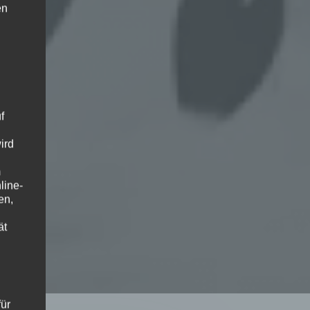
en
f
ird
m
line-
en,
ät
ür