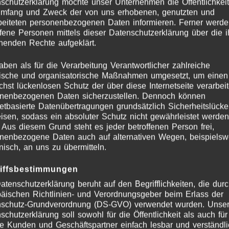
schutzerklärung möchte unser Unternehmen die Öffentlichkeit
Umfang und Zweck der von uns erhobenen, genutzten und
beiteten personenbezogenen Daten informieren. Ferner werd
ffene Personen mittels dieser Datenschutzerklärung über die 
henden Rechte aufgeklärt.
aben als für die Verarbeitung Verantwortlicher zahlreiche
ische und organisatorische Maßnahmen umgesetzt, um einen
chst lückenlosen Schutz der über diese Internetseite verarbei
nenbezogenen Daten sicherzustellen. Dennoch können
netbasierte Datenübertragungen grundsätzlich Sicherheitslück
isen, sodass ein absoluter Schutz nicht gewährleistet werden
 Aus diesem Grund steht es jeder betroffenen Person frei,
nenbezogene Daten auch auf alternativen Wegen, beispielsw
onisch, an uns zu übermitteln.
iffsbestimmungen
atenschutzerklärung beruht auf den Begrifflichkeiten, die dur
äischen Richtlinien- und Verordnungsgeber beim Erlass der
schutz-Grundverordnung (DS-GVO) verwendet wurden. Unse
schutzerklärung soll sowohl für die Öffentlichkeit als auch für
e Kunden und Geschäftspartner einfach lesbar und verständli