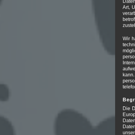
Daten
Art, 
verar
betro
zuste
Wir h
techn
mögli
perso
Inter
aufwe
kann.
perso
telef
Begr
Die D
Europ
Daten
Daten
unser