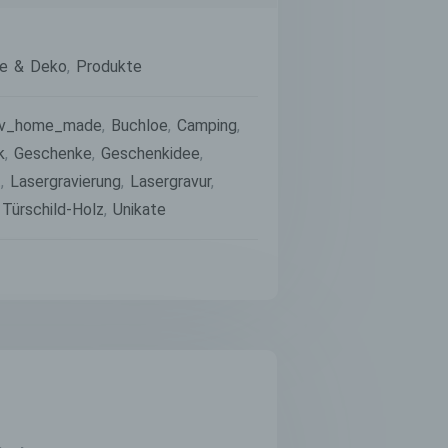
Alternative:
iehen,
tung,
te & Deko
,
Produkte
iv_home_made
,
Buchloe
,
Camping
,
k
,
Geschenke
,
Geschenkidee
,
t
,
Lasergravierung
,
Lasergravur
,
,
Türschild-Holz
,
Unikate
Daten
hne
sofern
en
en,
einer
wiesen