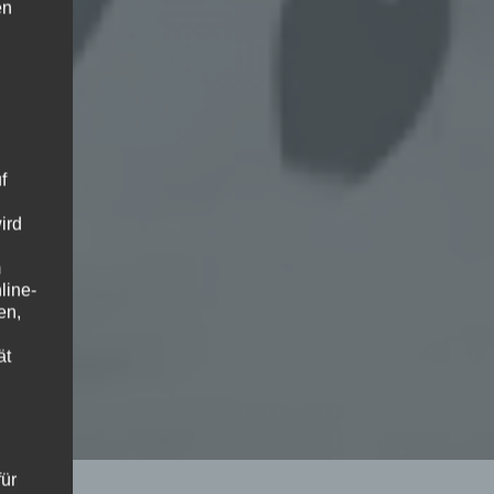
en
f
ird
m
line-
en,
ät
ür