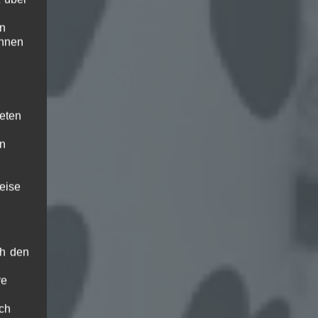
en
ihnen
teten
en
eise
ch den
re
ch