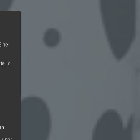
Eine
te in
en
 über