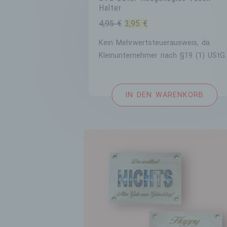
Halter
Ursprünglicher
Aktueller
4,95
€
3,95
€
Preis
Preis
Kein Mehrwertsteuerausweis, da
war:
ist:
Kleinunternehmer nach §19 (1) UStG.
4,95 €
3,95 €.
IN DEN WARENKORB