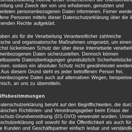
Umfang und Zweck der von uns erhobenen, genutzten und
beiteten personenbezogenen Daten informieren. Ferner werd
ffene Personen mittels dieser Datenschutzerklärung über die 
henden Rechte aufgeklärt.
aben als für die Verarbeitung Verantwortlicher zahlreiche
ische und organisatorische Maßnahmen umgesetzt, um einen
chst lückenlosen Schutz der über diese Internetseite verarbei
nenbezogenen Daten sicherzustellen. Dennoch können
netbasierte Datenübertragungen grundsätzlich Sicherheitslück
isen, sodass ein absoluter Schutz nicht gewährleistet werden
 Aus diesem Grund steht es jeder betroffenen Person frei,
nenbezogene Daten auch auf alternativen Wegen, beispielsw
onisch, an uns zu übermitteln.
iffsbestimmungen
atenschutzerklärung beruht auf den Begrifflichkeiten, die dur
äischen Richtlinien- und Verordnungsgeber beim Erlass der
schutz-Grundverordnung (DS-GVO) verwendet wurden. Unse
schutzerklärung soll sowohl für die Öffentlichkeit als auch für
e Kunden und Geschäftspartner einfach lesbar und verständli