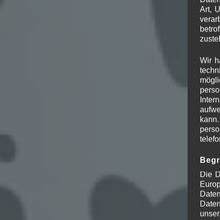
Art, 
verar
betro
zuste
Wir h
techn
mögli
perso
Inter
aufwe
kann.
perso
telef
Begr
Die D
Europ
Daten
Daten
unser