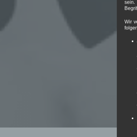
sein.
Begrif
Wir v
folge