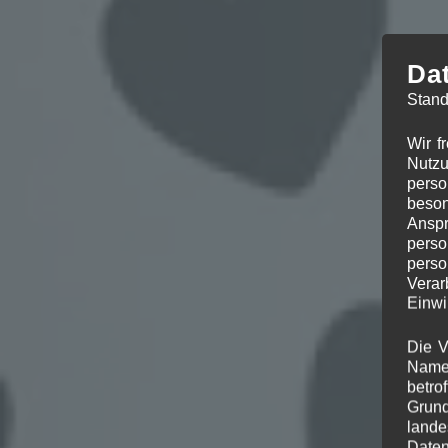
Da
Stand
Wir f
Nutzu
perso
beson
Anspr
perso
perso
Verar
Einwi
Die V
Namen
betro
Grund
lande
Daten