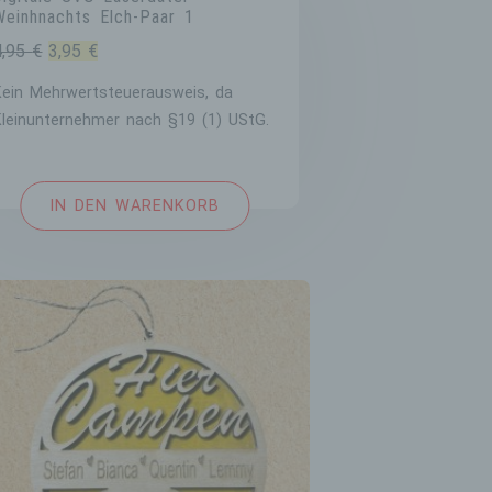
Weinhnachts Elch-Paar 1
iehen,
Ursprünglicher
Aktueller
4,95
€
3,95
€
tung,
Preis
Preis
Kein Mehrwertsteuerausweis, da
war:
ist:
Kleinunternehmer nach §19 (1) UStG.
4,95 €
3,95 €.
IN DEN WARENKORB
Daten
hne
sofern
en
en,
einer
wiesen